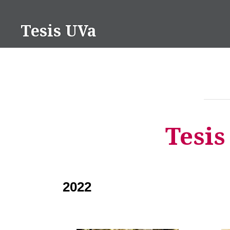
Saltar
contenido
Tesis UVa
Tesis
2022